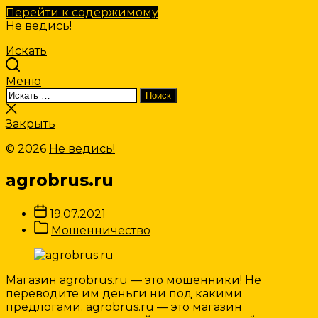
Перейти к содержимому
Не ведись!
Искать
Меню
Искать:
Поиск
Закрыть
поиск
Закрыть
© 2026
Не ведись!
agrobrus.ru
Дата
19.07.2021
записи
Категории
Мошенничество
Записи
Магазин agrobrus.ru — это мошенники! Не
переводите им деньги ни под какими
предлогами. agrobrus.ru — это магазин