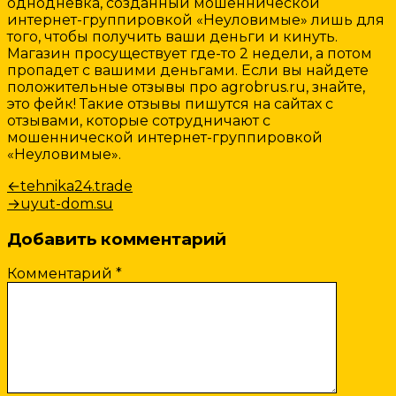
однодневка, созданный мошеннической
интернет-группировкой «Неуловимые» лишь для
того, чтобы получить ваши деньги и кинуть.
Магазин просуществует где-то 2 недели, а потом
пропадет с вашими деньгами. Если вы найдете
положительные отзывы про agrobrus.ru, знайте,
это фейк! Такие отзывы пишутся на сайтах с
отзывами, которые сотрудничают с
мошеннической интернет-группировкой
«Неуловимые».
Навигация
Предыдущая
←
tehnika24.trade
запись:
Следующая
→
uyut-dom.su
по
запись:
записям
Добавить комментарий
Комментарий
*