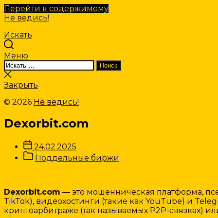
Перейти к содержимому
Не ведись!
Искать
Меню
Искать:
Поиск
Закрыть
поиск
Закрыть
© 2026
Не ведись!
Dexorbit.com
Дата
24.02.2025
записи
Категории
Поддельные биржи
Записи
Dexorbit.com
— это мошенническая платформа, пс
TikTok), видеохостинги (такие как YouTube) и Tel
криптоарбитраже (так называемых P2P-связках) и