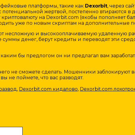
 фейковые платформы, такие как
Dexorbit
, через са
с потенциальной жертвой, постепенно втираются в 
риптовалюту на Dexorbit.com (якобы пополняет бала
ить уже по новым скриптам на дополнительные поп
т несложную и высокооплачиваемую удаленную рабо
 суммы денег, берут кредиты и переводят эти сред
 каким бы предлогом он ни предлагал вам заработат
ничего не сможете сделать. Мошенники заблокируют
вы не поймете, что вас разводят.
 развод
,
Dexorbit.com кидалово
,
Dexorbit.com лохотро