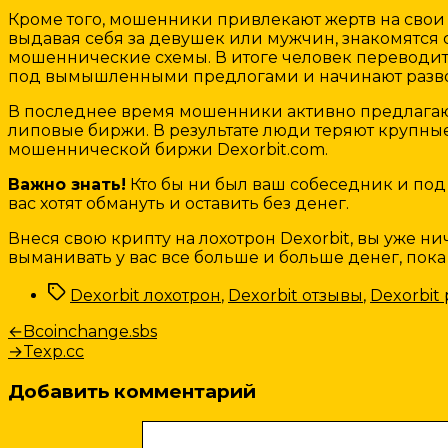
Кроме того, мошенники привлекают жертв на свои
выдавая себя за девушек или мужчин, знакомятся 
мошеннические схемы. В итоге человек переводит к
под вымышленными предлогами и начинают развод
В последнее время мошенники активно предлагаю
липовые биржи. В результате люди теряют крупные
мошеннической биржи Dexorbit.com.
Важно знать!
Кто бы ни был ваш собеседник и под
вас хотят обмануть и оставить без денег.
Внеся свою крипту на лохотрон Dexorbit, вы уже 
выманивать у вас все больше и больше денег, пока 
Метки
Dexorbit лохотрон
,
Dexorbit отзывы
,
Dexorbit
Навигация
Предыдущая
←
Bcoinchange.sbs
запись:
Следующая
→
Texp.cc
по
запись:
записям
Добавить комментарий