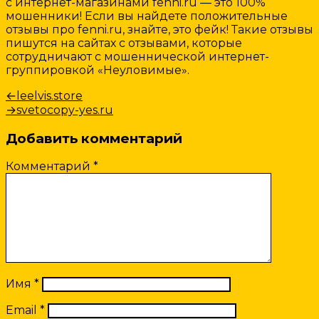
с интернет-магазинами fenni.ru — это 100%
мошенники! Если вы найдете положительные
отзывы про fenni.ru, знайте, это фейк! Такие отзывы
пишутся на сайтах с отзывами, которые
сотрудничают с мошеннической интернет-
группировкой «Неуловимые».
Навигация
Предыдущая
←
leelvis.store
запись:
Следующая
→
svetocopy-yes.ru
по
запись:
записям
Добавить комментарий
Комментарий
*
Имя
*
Email
*