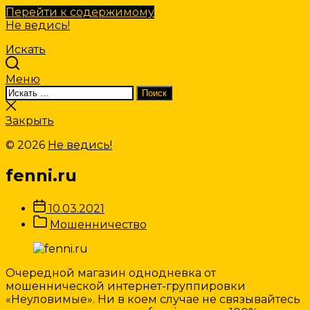
Перейти к содержимому
Не ведись!
Искать
Меню
Искать:
Поиск
Закрыть
поиск
Закрыть
© 2026
Не ведись!
fenni.ru
Дата
10.03.2021
записи
Категории
Мошенничество
Записи
Очередной магазин однодневка от
мошеннической интернет-группировки
«Неуловимые». Ни в коем случае не связывайтесь