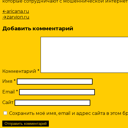
которые сотрудничают с мошеннической интернет
Навигация
Предыдущая
←
aricana.ru
запись:
Следующая
→
zarvion.ru
по
запись:
записям
Добавить комментарий
Комментарий
*
Имя
*
Email
*
Сайт
Сохранить моё имя, email и адрес сайта в этом