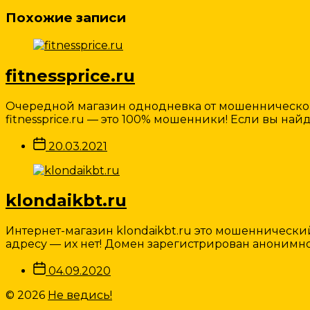
Похожие записи
fitnessprice.ru
Очередной магазин однодневка от мошеннической 
fitnessprice.ru — это 100% мошенники! Если вы найд
Дата
20.03.2021
записи
klondaikbt.ru
Интернет-магазин klondaikbt.ru это мошеннический
адресу — их нет! Домен зарегистрирован анонимн
Дата
04.09.2020
записи
© 2026
Не ведись!