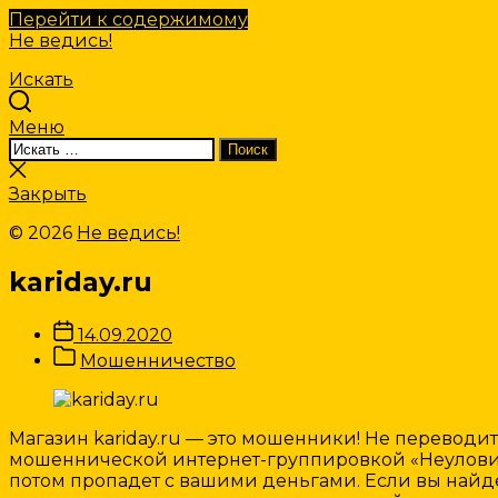
Перейти к содержимому
Не ведись!
Искать
Меню
Искать:
Поиск
Закрыть
поиск
Закрыть
© 2026
Не ведись!
kariday.ru
Дата
14.09.2020
записи
Категории
Мошенничество
Записи
Магазин kariday.ru — это мошенники! Не переводи
мошеннической интернет-группировкой «Неуловимые
потом пропадет с вашими деньгами. Если вы найдете