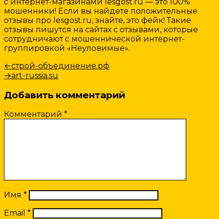
с интернет-магазинами lesgost.ru — это 100%
мошенники! Если вы найдете положительные
отзывы про lesgost.ru, знайте, это фейк! Такие
отзывы пишутся на сайтах с отзывами, которые
сотрудничают с мошеннической интернет-
группировкой «Неуловимые».
Навигация
Предыдущая
←
строй-объединение.рф
запись:
Следующая
→
art-russia.su
по
запись:
записям
Добавить комментарий
Комментарий
*
Имя
*
Email
*