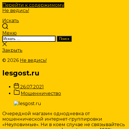
Перейти к содержимому
Не ведись!
Искать
Меню
Искать:
Поиск
Закрыть
поиск
Закрыть
© 2026
Не ведись!
lesgost.ru
Дата
26.07.2021
записи
Категории
Мошенничество
Записи
Очередной магазин однодневка от
мошеннической интернет-группировки
«Неуловимые». Ни в коем случае не связывайтесь