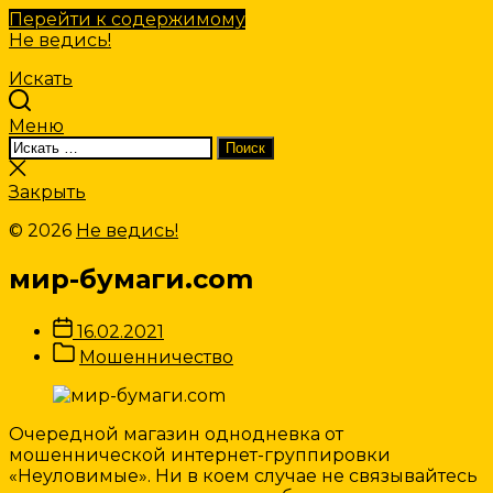
Перейти к содержимому
Не ведись!
Искать
Меню
Искать:
Поиск
Закрыть
поиск
Закрыть
© 2026
Не ведись!
мир-бумаги.com
Дата
16.02.2021
записи
Категории
Мошенничество
Записи
Очередной магазин однодневка от
мошеннической интернет-группировки
«Неуловимые». Ни в коем случае не связывайтесь