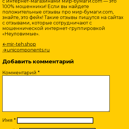
с интернет-магазинами мир-бумаги.com — это
100% мошенники! Если вы найдете
положительные отзывы про мир-бумаги.com,
знайте, это фейк! Такие отзывы пишутся на сайтах
с отзывами, которые сотрудничают с
мошеннической интернет-группировкой
«Неуловимые».
Навигация
Предыдущая
←
mir-teh.shop
запись:
Следующая
→
unicomponents.ru
по
запись:
записям
Добавить комментарий
Комментарий
*
Имя
*