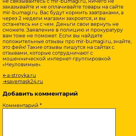
не связывайтесь с mir-bumagi.ru, ничего не
заказывайте и не оплачивайте товары на сайте
mir-bumagi.ru. Вас будут кормить завтраками, а
через 2 недели магазин закроется, и вы
останетесь ни с чем. Деньги свои вернуть не
сможете. Заявление в полицию и прокуратуру
вам тоже не поможет. Если вы найдете
положительные отзывы про mir-bumagi.ru, знайте,
это фейк! Такие отзывы пишутся на сайтах с
отзывами, которые сотрудничают с
мошеннической интернет-группировкой
«Неуловимые».
Навигация
Предыдущая
←
a-stroyka.ru
запись:
Следующая
→
savemask24.ru
по
запись:
записям
Добавить комментарий
Комментарий
*