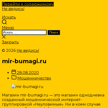
Перейти к содержимому
Не ведись!
Искать
Меню
Искать:
Поиск
Закрыть
поиск
Закрыть
© 2026
Не ведись!
mir-bumagi.ru
Дата
28.08.2020
записи
Категории
Мошенничество
Записи
Магазин mir-bumagi.ru — это магазин однодневка
созданный мошеннической интернет-
группировкой «Неуловимые». Ни в коем случае