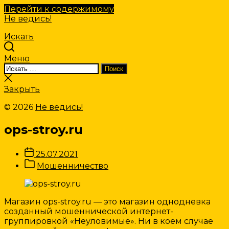
Перейти к содержимому
Не ведись!
Искать
Меню
Искать:
Поиск
Закрыть
поиск
Закрыть
© 2026
Не ведись!
ops-stroy.ru
Дата
25.07.2021
записи
Категории
Мошенничество
Записи
Магазин ops-stroy.ru — это магазин однодневка
созданный мошеннической интернет-
группировкой «Неуловимые». Ни в коем случае