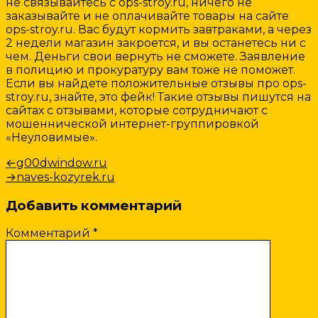
не связывайтесь с ops-stroy.ru, ничего не
заказывайте и не оплачивайте товары на сайте
ops-stroy.ru. Вас будут кормить завтраками, а через
2 недели магазин закроется, и вы останетесь ни с
чем. Деньги свои вернуть не сможете. Заявление
в полицию и прокуратуру вам тоже не поможет.
Если вы найдете положительные отзывы про ops-
stroy.ru, знайте, это фейк! Такие отзывы пишутся на
сайтах с отзывами, которые сотрудничают с
мошеннической интернет-группировкой
«Неуловимые».
Навигация
Предыдущая
←
g00dwindow.ru
запись:
Следующая
→
naves-kozyrek.ru
по
запись:
записям
Добавить комментарий
Комментарий
*