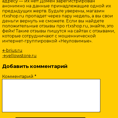
адресу — их нет! Домен зарегистрирован
анонимно на данные принадлежащие одной их
предыдущих жертв. Будьте уверены, магазин
rtxshop.ru пропадет через пару недель, а вы свои
деньги вернуть не сможете. Если вы найдете
положительные отзывы про rtxshop.ru, знайте, это
фейк! Такие отзывы пишутся на сайтах с отзывами,
которые сотрудничают с мошеннической
интернет-группировкой «Неуловимые».
Навигация
Предыдущая
←
brius.ru
запись:
Следующая
→
yellowstore.ru
по
запись:
записям
Добавить комментарий
Комментарий
*