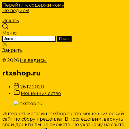
Перейти к содержимому
Не ведись!
Искать
Меню
Искать:
Поиск
Закрыть
поиск
Закрыть
© 2026
Не ведись!
rtxshop.ru
Дата
26.12.2020
записи
Категории
Мошенничество
Записи
Интернет-магазин rtxshop.ru это мошеннический
сайт по сбору предоплат. В последствии, вернуть
свои деньги вы не сможете. По указному на сайте