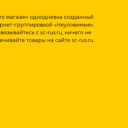
 это магазин однодневка созданный
рнет-группировкой «Неуловимые».
вязывайтесь с sc-rus.ru, ничего не
чивайте товары на сайте sc-rus.ru.