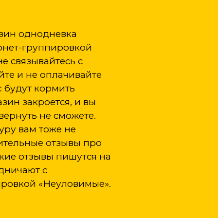
азин однодневка
рнет-группировкой
не связывайтесь с
йте и не оплачивайте
с будут кормить
азин закроется, и вы
 вернуть не сможете.
уру вам тоже не
ительные отзывы про
Такие отзывы пишутся на
удничают с
ровкой «Неуловимые».