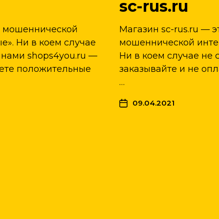
sc-rus.ru
т мошеннической
Магазин sc-rus.ru —
». Ни в коем случае
мошеннической инте
инами shops4you.ru —
Ни в коем случае не с
дете положительные
заказывайте и не опла
…
09.04.2021