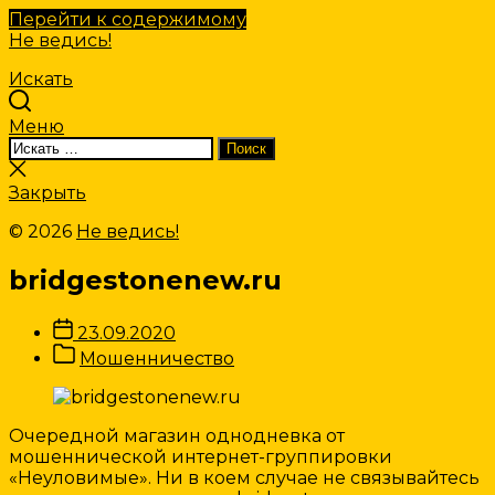
Перейти к содержимому
Не ведись!
Искать
Меню
Искать:
Поиск
Закрыть
поиск
Закрыть
© 2026
Не ведись!
bridgestonenew.ru
Дата
23.09.2020
записи
Категории
Мошенничество
Записи
Очередной магазин однодневка от
мошеннической интернет-группировки
«Неуловимые». Ни в коем случае не связывайтесь