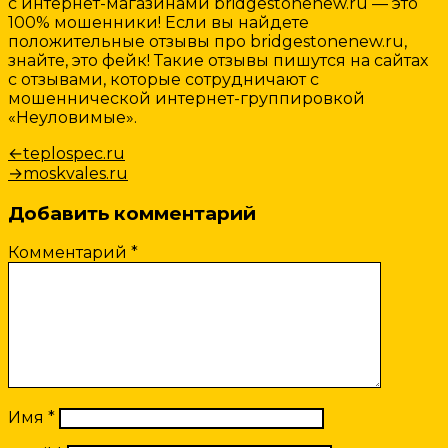
с интернет-магазинами bridgestonenew.ru — это
100% мошенники! Если вы найдете
положительные отзывы про bridgestonenew.ru,
знайте, это фейк! Такие отзывы пишутся на сайтах
с отзывами, которые сотрудничают с
мошеннической интернет-группировкой
«Неуловимые».
Навигация
Предыдущая
←
teplospec.ru
запись:
Следующая
→
moskvales.ru
по
запись:
записям
Добавить комментарий
Комментарий
*
Имя
*