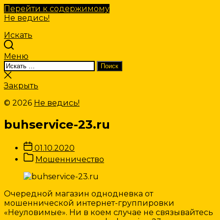
Перейти к содержимому
Не ведись!
Искать
Меню
Искать:
Поиск
Закрыть
поиск
Закрыть
© 2026
Не ведись!
buhservice-23.ru
Дата
01.10.2020
записи
Категории
Мошенничество
Записи
Очередной магазин однодневка от
мошеннической интернет-группировки
«Неуловимые». Ни в коем случае не связывайтесь