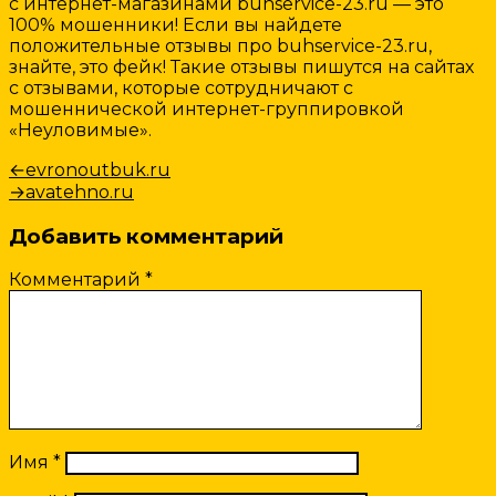
с интернет-магазинами buhservice-23.ru — это
100% мошенники! Если вы найдете
положительные отзывы про buhservice-23.ru,
знайте, это фейк! Такие отзывы пишутся на сайтах
с отзывами, которые сотрудничают с
мошеннической интернет-группировкой
«Неуловимые».
Навигация
Предыдущая
←
evronoutbuk.ru
запись:
Следующая
→
avatehno.ru
по
запись:
записям
Добавить комментарий
Комментарий
*
Имя
*