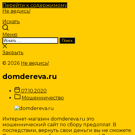
Перейти к содержимому
Не ведись!
Искать
Меню
Искать:
Поиск
Закрыть
поиск
Закрыть
© 2026
Не ведись!
domdereva.ru
Дата
07.10.2020
записи
Категории
Мошенничество
Записи
Интернет-магазин domdereva.ru это
мошеннический сайт по сбору предоплат. В
последствии, вернуть свои деньги вы не сможете.