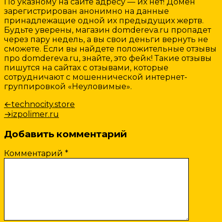
По указному на сайте адресу — их нет! Домен
зарегистрирован анонимно на данные
принадлежащие одной их предыдущих жертв.
Будьте уверены, магазин domdereva.ru пропадет
через пару недель, а вы свои деньги вернуть не
сможете. Если вы найдете положительные отзывы
про domdereva.ru, знайте, это фейк! Такие отзывы
пишутся на сайтах с отзывами, которые
сотрудничают с мошеннической интернет-
группировкой «Неуловимые».
Навигация
Предыдущая
←
technocity.store
запись:
Следующая
→
izpolimer.ru
по
запись:
записям
Добавить комментарий
Комментарий
*