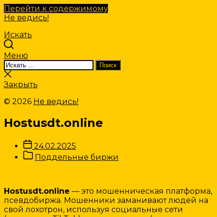
Перейти к содержимому
Не ведись!
Искать
Меню
Искать:
Поиск
Закрыть
поиск
Закрыть
© 2026
Не ведись!
Hostusdt.online
Дата
24.02.2025
записи
Категории
Поддельные биржи
Записи
Hostusdt.online
— это мошенническая платформа,
псевдобиржа. Мошенники заманивают людей на
свой лохотрон, используя социальные сети