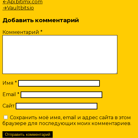
Навигация
Предыдущая
←
Api.bitimx.com
запись:
Следующая
→
Vaultbits.io
по
запись:
записям
Добавить комментарий
Комментарий
*
Имя
*
Email
*
Сайт
Сохранить моё имя, email и адрес сайта в этом
браузере для последующих моих комментариев.