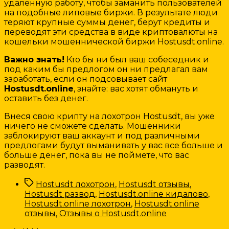
удаленную работу, чтобы заманить пользователей
на подобные липовые биржи. В результате люди
теряют крупные суммы денег, берут кредиты и
переводят эти средства в виде криптовалюты на
кошельки мошеннической биржи Hostusdt.online.
Важно знать!
Кто бы ни был ваш собеседник и
под каким бы предлогом он ни предлагал вам
заработать, если он подсовывает сайт
Hostusdt.online
, знайте: вас хотят обмануть и
оставить без денег.
Внеся свою крипту на лохотрон Hostusdt, вы уже
ничего не сможете сделать. Мошенники
заблокируют ваш аккаунт и под различными
предлогами будут выманивать у вас все больше и
больше денег, пока вы не поймете, что вас
разводят.
Метки
Hostusdt лохотрон
,
Hostusdt отзывы
,
Hostusdt развод
,
Hostusdt.online кидалово
,
Hostusdt.online лохотрон
,
Hostusdt.online
отзывы
,
Отзывы о Hostusdt.online