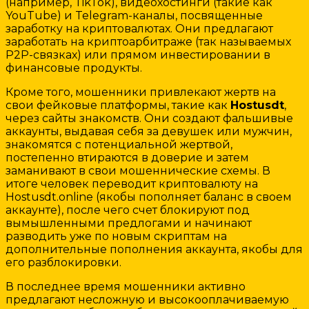
(например, TikTok), видеохостинги (такие как
YouTube) и Telegram-каналы, посвященные
заработку на криптовалютах. Они предлагают
заработать на криптоарбитраже (так называемых
P2P-связках) или прямом инвестировании в
финансовые продукты.
Кроме того, мошенники привлекают жертв на
свои фейковые платформы, такие как
Hostusdt
,
через сайты знакомств. Они создают фальшивые
аккаунты, выдавая себя за девушек или мужчин,
знакомятся с потенциальной жертвой,
постепенно втираются в доверие и затем
заманивают в свои мошеннические схемы. В
итоге человек переводит криптовалюту на
Hostusdt.online (якобы пополняет баланс в своем
аккаунте), после чего счет блокируют под
вымышленными предлогами и начинают
разводить уже по новым скриптам на
дополнительные пополнения аккаунта, якобы для
его разблокировки.
В последнее время мошенники активно
предлагают несложную и высокооплачиваемую