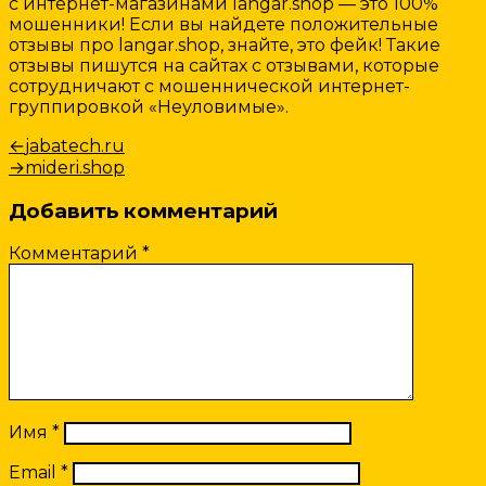
с интернет-магазинами langar.shop — это 100%
мошенники! Если вы найдете положительные
отзывы про langar.shop, знайте, это фейк! Такие
отзывы пишутся на сайтах с отзывами, которые
сотрудничают с мошеннической интернет-
группировкой «Неуловимые».
Навигация
Предыдущая
←
jabatech.ru
запись:
Следующая
→
mideri.shop
по
запись:
записям
Добавить комментарий
Комментарий
*
Имя
*
Email
*