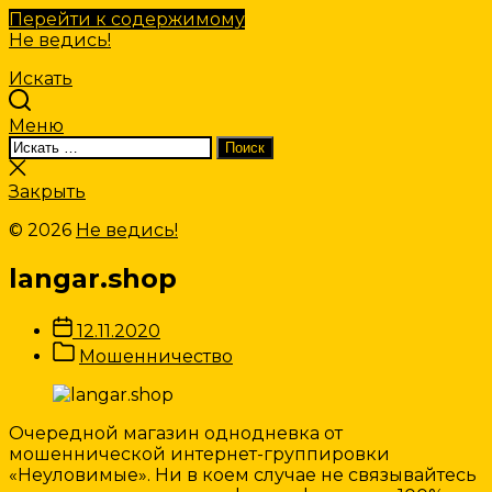
Перейти к содержимому
Не ведись!
Искать
Меню
Искать:
Поиск
Закрыть
поиск
Закрыть
© 2026
Не ведись!
langar.shop
Дата
12.11.2020
записи
Категории
Мошенничество
Записи
Очередной магазин однодневка от
мошеннической интернет-группировки
«Неуловимые». Ни в коем случае не связывайтесь