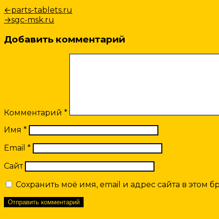
Навигация
Предыдущая
←
parts-tablets.ru
запись:
Следующая
→
sgc-msk.ru
по
запись:
записям
Добавить комментарий
Комментарий
*
Имя
*
Email
*
Сайт
Сохранить моё имя, email и адрес сайта в этом