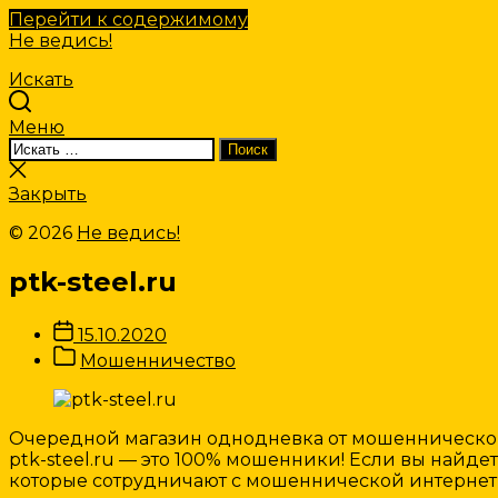
Перейти к содержимому
Не ведись!
Искать
Меню
Искать:
Поиск
Закрыть
поиск
Закрыть
© 2026
Не ведись!
ptk-steel.ru
Дата
15.10.2020
записи
Категории
Мошенничество
Записи
Очередной магазин однодневка от мошеннической 
ptk-steel.ru — это 100% мошенники! Если вы найдете
которые сотрудничают с мошеннической интернет