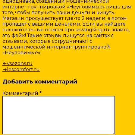
однодневка, созданный мошеннической
интернет-группировкой «Неуловимые» лишь для
того, чтобы получить ваши деньги и кинуть.
Магазин просуществует где-то 2 недели, а потом
пропадет с вашими деньгами. Если вы найдете
положительные отзывы про sewingking.ru, знайте,
это фейк! Такие отзывы пишутся на сайтах с
отзывами, которые сотрудничают с
мошеннической интернет-группировкой
«Неуловимые».
Навигация
Предыдущая
←
vsezons.ru
запись:
Следующая
→
lescomfort.ru
по
запись:
записям
Добавить комментарий
Комментарий
*