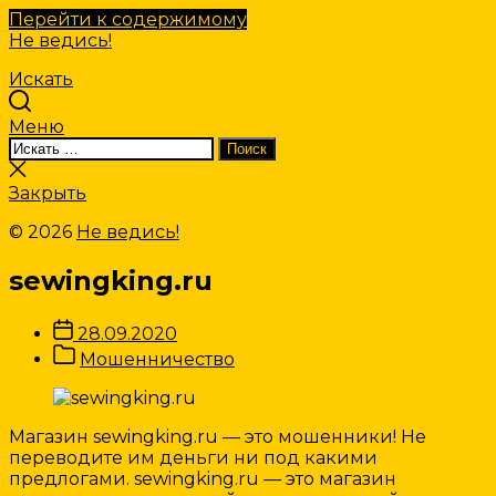
Перейти к содержимому
Не ведись!
Искать
Меню
Искать:
Поиск
Закрыть
поиск
Закрыть
© 2026
Не ведись!
sewingking.ru
Дата
28.09.2020
записи
Категории
Мошенничество
Записи
Магазин sewingking.ru — это мошенники! Не
переводите им деньги ни под какими
предлогами. sewingking.ru — это магазин