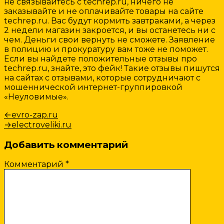
не связывайтесь с techrep.ru, ничего не
заказывайте и не оплачивайте товары на сайте
techrep.ru. Вас будут кормить завтраками, а через
2 недели магазин закроется, и вы останетесь ни с
чем. Деньги свои вернуть не сможете. Заявление
в полицию и прокуратуру вам тоже не поможет.
Если вы найдете положительные отзывы про
techrep.ru, знайте, это фейк! Такие отзывы пишутся
на сайтах с отзывами, которые сотрудничают с
мошеннической интернет-группировкой
«Неуловимые».
Навигация
Предыдущая
←
evro-zap.ru
запись:
Следующая
→
electroveliki.ru
по
запись:
записям
Добавить комментарий
Комментарий
*