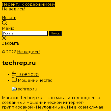
Перейти к содержимому
Не ведись!
Искать
Меню
Искать:
Поиск
Закрыть
поиск
Закрыть
© 2026
Не ведись!
techrep.ru
Дата
13.08.2020
записи
Категории
Мошенничество
Записи
Магазин techrep.ru — это магазин однодневка
созданный мошеннической интернет-
группировкой «Неуловимые». Ни в коем случае