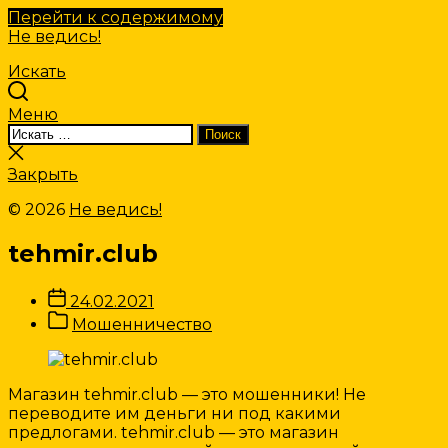
Перейти к содержимому
Не ведись!
Искать
Меню
Искать:
Поиск
Закрыть
поиск
Закрыть
© 2026
Не ведись!
tehmir.club
Дата
24.02.2021
записи
Категории
Мошенничество
Записи
Магазин tehmir.club — это мошенники! Не
переводите им деньги ни под какими
предлогами. tehmir.club — это магазин