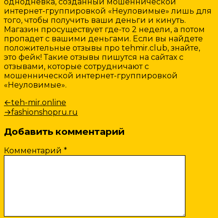
однодневка, созданный мошеннической
интернет-группировкой «Неуловимые» лишь для
того, чтобы получить ваши деньги и кинуть.
Магазин просуществует где-то 2 недели, а потом
пропадет с вашими деньгами. Если вы найдете
положительные отзывы про tehmir.club, знайте,
это фейк! Такие отзывы пишутся на сайтах с
отзывами, которые сотрудничают с
мошеннической интернет-группировкой
«Неуловимые».
Навигация
Предыдущая
←
teh-mir.online
запись:
Следующая
→
fashionshopru.ru
по
запись:
записям
Добавить комментарий
Комментарий
*