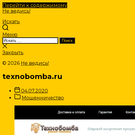
Перейти к содержимому
Не ведись!
Искать
Меню
Искать:
Поиск
Закрыть
поиск
Закрыть
© 2026
Не ведись!
texnobomba.ru
Дата
04.07.2020
записи
Категории
Мошенничество
Записи