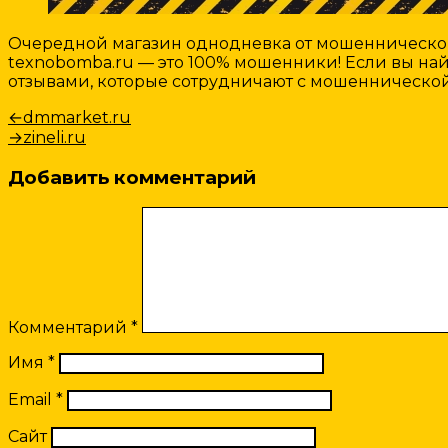
Очередной магазин однодневка от мошеннической 
texnobomba.ru — это 100% мошенники! Если вы найд
отзывами, которые сотрудничают с мошенническо
Навигация
Предыдущая
←
dmmarket.ru
запись:
Следующая
→
zineli.ru
по
запись:
записям
Добавить комментарий
Комментарий
*
Имя
*
Email
*
Сайт