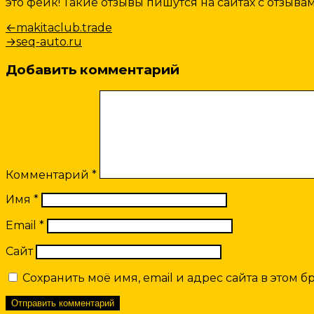
это фейк! Такие отзывы пишутся на сайтах с отзы
Навигация
Предыдущая
←
makitaclub.trade
запись:
Следующая
→
seq-auto.ru
по
запись:
записям
Добавить комментарий
Комментарий
*
Имя
*
Email
*
Сайт
Сохранить моё имя, email и адрес сайта в этом