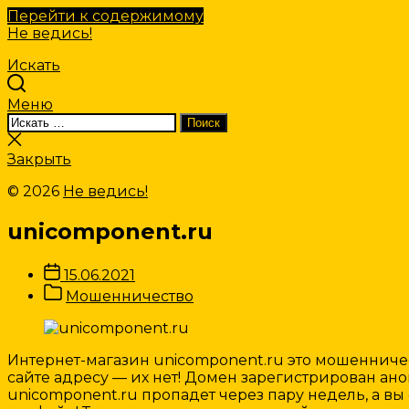
Перейти к содержимому
Не ведись!
Искать
Меню
Искать:
Поиск
Закрыть
поиск
Закрыть
© 2026
Не ведись!
unicomponent.ru
Дата
15.06.2021
записи
Категории
Мошенничество
Записи
Интернет-магазин unicomponent.ru это мошенническ
сайте адресу — их нет! Домен зарегистрирован а
unicomponent.ru пропадет через пару недель, а вы