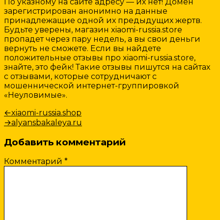
По указному на сайте адресу — их нет! Домен
зарегистрирован анонимно на данные
принадлежащие одной их предыдущих жертв.
Будьте уверены, магазин xiaomi-russia.store
пропадет через пару недель, а вы свои деньги
вернуть не сможете. Если вы найдете
положительные отзывы про xiaomi-russia.store,
знайте, это фейк! Такие отзывы пишутся на сайтах
с отзывами, которые сотрудничают с
мошеннической интернет-группировкой
«Неуловимые».
Навигация
Предыдущая
←
xiaomi-russia.shop
запись:
Следующая
→
alyansbakaleya.ru
по
запись:
записям
Добавить комментарий
Комментарий
*