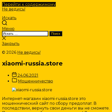
Перейти к содержимому
Не ведись!
Искать
Меню
Искать:
Поиск
Закрыть
поиск
Закрыть
© 2026
Не ведись!
xiaomi-russia.store
Дата
24.06.2021
записи
Категории
Мошенничество
Записи
Интернет-магазин xiaomi-russia.store это
мошеннический сайт по сбору предоплат. В
последствии, вернуть свои деньги вы не сможете.