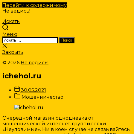
Перейти к содержимому
Не ведись!
Искать
Меню
Искать:
Поиск
Закрыть
поиск
Закрыть
© 2026
Не ведись!
ichehol.ru
Дата
30.05.2021
записи
Категории
Мошенничество
Записи
Очередной магазин однодневка от
мошеннической интернет-группировки
«Неуловимые». Ни в коем случае не связывайтесь