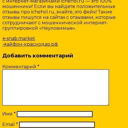
с интернет-магазинами ichehol.ru — это 100%
мошенники! Если вы найдете положительные
отзывы про ichehol.ru, знайте, это фейк! Такие
отзывы пишутся на сайтах с отзывами, которые
сотрудничают с мошеннической интернет-
группировкой «Неуловимые».
Навигация
Предыдущая
←
snab.market
запись:
Следующая
→
айфон-краснодар.рф
по
запись:
записям
Добавить комментарий
Комментарий
*
Имя
*
Email
*