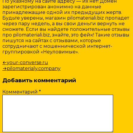
По указному на сайте адресу — их нет! Домен
зарегистрирован анонимно на данные
принадлежащие одной их предыдущих жертв.
Будьте уверены, магазин pilomateriali.biz пропадет
через пару недель, а вы свои деньги вернуть не
сможете. Если вы найдете положительные отзывы
про pilomateriali.biz, знайте, это фейк! Такие отзывы
пишутся на сайтах с отзывами, которые
сотрудничают с мошеннической интернет-
группировкой «Неуловимые».
Навигация
Предыдущая
←
your-converse.ru
запись:
Следующая
→
pilomaterialy.company
по
запись:
записям
Добавить комментарий
Комментарий
*