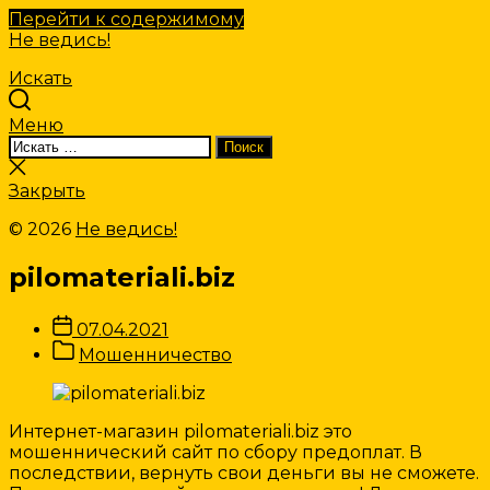
Перейти к содержимому
Не ведись!
Искать
Меню
Искать:
Поиск
Закрыть
поиск
Закрыть
© 2026
Не ведись!
pilomateriali.biz
Дата
07.04.2021
записи
Категории
Мошенничество
Записи
Интернет-магазин pilomateriali.biz это
мошеннический сайт по сбору предоплат. В
последствии, вернуть свои деньги вы не сможете.